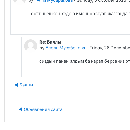
by
Гүлім Мубаракова
-
Sunday, 5 October 2025,
Тестті шешкен кеде а именно жауап жазғанда 
Re: Баллы
In reply to Гүлім Мубаракова
by
Асель Мусабекова
-
Friday, 26 Decembe
сиздын панен алдым ба карап берсениз э
◀︎ Баллы
J
◀︎ Объявления сайта