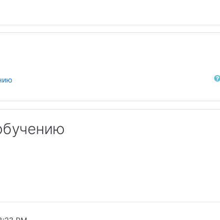
Sear
нию
обучению