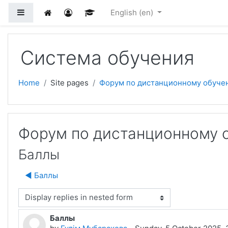
Skip to main content
Side panel
English ‎(en)‎
Система обучения
Home
Site pages
Форум по дистанционному обуче
Форум по дистанционному 
Баллы
◀︎ Баллы
isplay mode
Баллы
Number of replies: 1