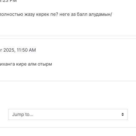
 3:23 PM
полностью жазу керек пе? неге аз балл алудамын/
r 2025, 11:50 AM
тиханга кире алм отырм
ump to...