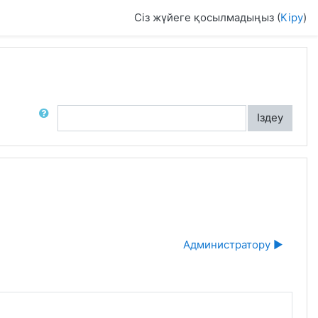
Сіз жүйеге қосылмадыңыз (
Кіру
)
румдардан іздеу
Іздеу
Администратору ▶︎