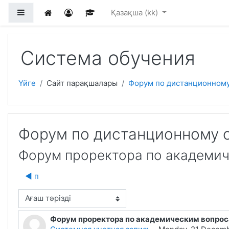
Негізгі мазмұнға
Side panel
Қазақша ‎(kk)‎
Система обучения
Үйге
Сайт парақшалары
Форум по дистанционном
Форум по дистанционному 
Форум проректора по академи
◀︎ п
isplay mode
Форум проректора по академическим вопро
Number of replies: 1