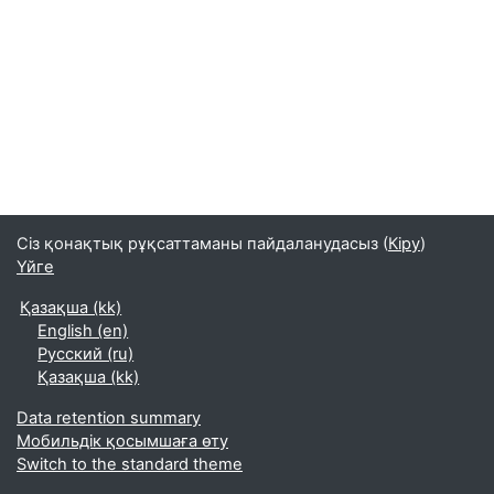
Сіз қонақтық рұқсаттаманы пайдаланудасыз (
Кіру
)
Үйге
Қазақша ‎(kk)‎
English ‎(en)‎
Русский ‎(ru)‎
Қазақша ‎(kk)‎
Data retention summary
Мобильдік қосымшаға өту
Switch to the standard theme