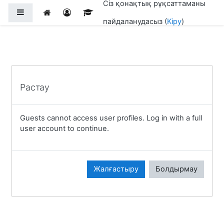
Сіз қонақтық рұқсаттаманы
Негізгі мазмұнға
Side panel
пайдаланудасыз (
Кіру
)
Растау
Guests cannot access user profiles. Log in with a full
user account to continue.
Жалғастыру
Болдырмау