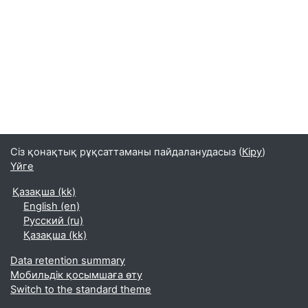
Сіз қонақтық рұқсаттаманы пайдаланудасыз (
Кіру
)
Үйге
Қазақша ‎(kk)‎
English ‎(en)‎
Русский ‎(ru)‎
Қазақша ‎(kk)‎
Data retention summary
Мобильдік қосымшаға өту
Switch to the standard theme