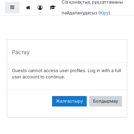
Сіз қонақтық рұқсаттаманы
Негізгі мазмұнға
Side panel
пайдаланудасыз (
Кіру
)
Растау
Guests cannot access user profiles. Log in with a full
user account to continue.
Жалғастыру
Болдырмау