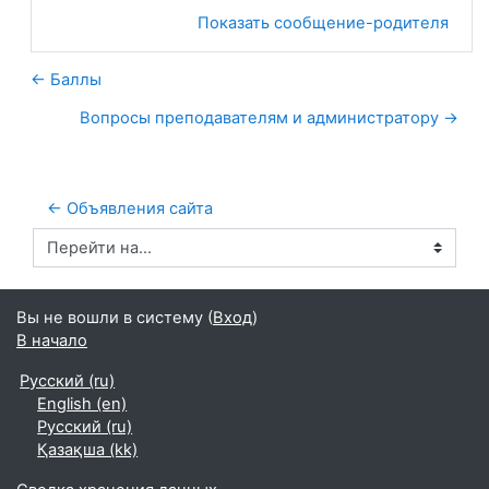
Показать сообщение-родителя
← Баллы
Вопросы преподавателям и администратору →
← Объявления сайта
Перейти на...
Вы не вошли в систему (
Вход
)
В начало
Русский ‎(ru)‎
English ‎(en)‎
Русский ‎(ru)‎
Қазақша ‎(kk)‎