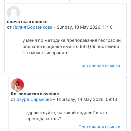
опечатка в оченке
Количество ответов: 1
от
Лилия Борзенкова
-
Sunday, 10 May 2026, 11:10
у меня по методике преподавания географии
опечатка в оценке вместо 69 0,69 поставили
кто может исправить
Постоянная ссылка
Re: опечатка в оченке
В ответ на Лилия Борзенкова
от
Зауре Сарынова
-
Thursday, 14 May 2026, 09:13
здравствуйте, на какой неделе? и кто
преподаватель?
Постоянная ссылка